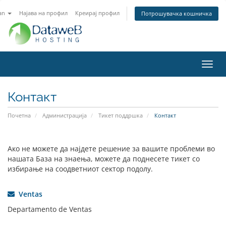
an
Најава на профил
Креирај профил
Потрошувачка кошничка
Вклу
ја
нави
Контакт
Почетна
Администрација
Тикет поддршка
Контакт
Ако не можете да најдете решение за вашите проблеми во
нашата База на знаења, можете да поднесете тикет со
избирање на соодветниот сектор подолу.
Ventas
Departamento de Ventas