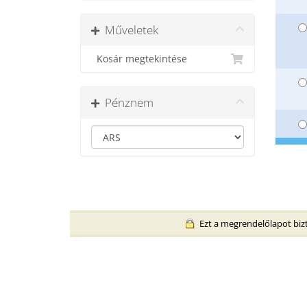
Műveletek
Kosár megtekintése
Pénznem
Ezt a megrendelőlapot bizt