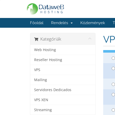
Főoldal
Rendelés
Közlemények
T
VP
Kategóriák
Web Hosting
Reseller Hosting
VPS
Mailing
Servidores Dedicados
VPS XEN
Streaming