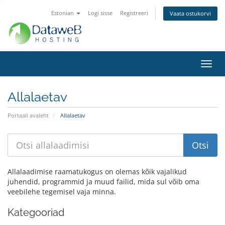
Estonian
Logi sisse
Registreeri
Vaata ostukorvi
Lülit
navig
Allalaetav
Portaali avaleht
Allalaetav
Allalaadimise raamatukogus on olemas kõik vajalikud
juhendid, programmid ja muud failid, mida sul võib oma
veebilehe tegemisel vaja minna.
Kategooriad