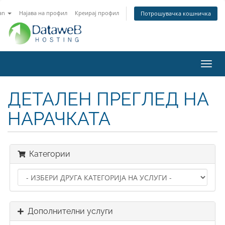
an
Најава на профил
Креирај профил
Потрошувачка кошничка
Вклу
ја
нави
ДЕТАЛЕН ПРЕГЛЕД НА
НАРАЧКАТА
Категории
Дополнителни услуги