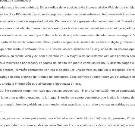
rcert.gov.ar/webs/tips/
 desde lugares públicos. En la medida de lo posible, evite ingresar al sitio Web de una entidad
público. Las PCs instaladas en estos lugares podrían contener software o hardware malicioso, de
 los indicadores de seguridad del sitio Web en el cual ingresará información personal. Si resulta
n a través del sitio de Internet, escriba entonces la dirección web usted mismo en el navegador y
cción web comienza con https://, donde la s indica que la transmisión de información es segura. 
rado. Al hacer clic sobre este último, podrá comprobar la validez del certificado digital y obtener
actualizado el software de su PC: Instale las actualizaciones de seguridad de su sistema operat
tivirus, su cliente Web y de correo electrónico. La mayoría de los sistemas actuales permiten con
s resúmenes bancarios y de tarjeta de crédito tan pronto como los reciba. Si detecta cargos 
n emisora. También contáctese con ella si se produce una demora inusual en la recepción del r
gue ni abra archivos de fuentes no confiables. Esos archivos pueden tener virus o software ma
o, a toda la información que almacene o introduzca en ella.
: No conteste ningún mensaje que resulte sospechoso. Si una comunicación en su contestador l
e llame a un teléfono gratuito, no lo haga. Si recibe un correo electrónico que le pide lo mismo,
ontratado, bórrelo y olvídese. Las mencionadas prácticas no son sino diversas modalidades que
ón.
te, permanezca siempre atento para evitar el acceso indebido a su información personal. Obse
a y el cuidado con que analice los sitios Web en los que vuelque sus datos de identidad, son su