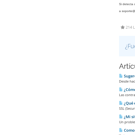
Si detecta 
a soporte@
214 L
¿Fu
Artí
Sugere
Desde hace
¿Cómo
Las contra
¿Qué e
SSL (Secur
¿Mi si
Un problem
Como p