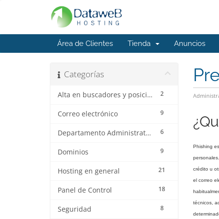
Área de Clientes
Tienda
Anuncios
Pr
Categorías
2
Alta en buscadores y posicionamiento web
Administr
9
Correo electrónico
¿Qu
6
Departamento Administrativo
Phishing es
9
Dominios
personales.
21
crédito u o
Hosting en general
el correo e
18
Panel de Control
habitualmen
técnicos, a
8
Seguridad
determinado