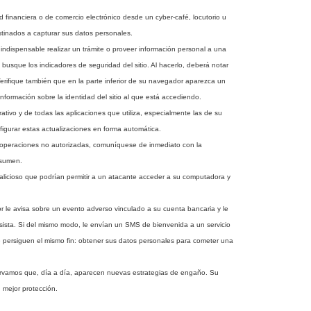
 financiera o de comercio electrónico desde un cyber-café, locutorio u
stinados a capturar sus datos personales.
 indispensable realizar un trámite o proveer información personal a una
 busque los indicadores de seguridad del sitio. Al hacerlo, deberá notar
Verifique también que en la parte inferior de su navegador aparezca un
 información sobre la identidad del sitio al que está accediendo.
ivo y de todas las aplicaciones que utiliza, especialmente las de su
figurar estas actualizaciones en forma automática.
u operaciones no autorizadas, comuníquese de inmediato con la
esumen.
licioso que podrían permitir a un atacante acceder a su computadora y
e avisa sobre un evento adverso vinculado a su cuenta bancaria y le
 desista. Si del mismo modo, le envían un SMS de bienvenida a un servicio
 persiguen el mismo fin: obtener sus datos personales para cometer una
rvamos que, día a día, aparecen nuevas estrategias de engaño. Su
 mejor protección.