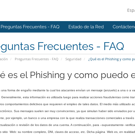
Esp
Preguntas Frecuentes - FAQ
Estado de la Red
Contácten
eguntas Frecuentes - FAQ
ación
Preguntas Frecuentes - FAQ
Seguridad
¿Qué es el Phishing y como p
é es el Phishing y como puedo e
 una forma de engaño mediante la cual los atacantes envían un mensaje (anzuelo) a una o a va
 Generalmente, esta información es utilizada luego para realizar acciones fraudulentas como tr
tros comportamientos delictivos que requieren el empleo de tales datos. El medio más utilizado 
lectrónico. Sus mensajes suelen ser muy convincentes, ya que simulan haber sido enviados por un
te, por ejemplo, un banco o una empresa con la que realiza transacciones comerciales a través
ctualización o revisión de los datos de una cuenta. A continuación, para –supuestamente- verificar
 sitio Web: su nombre completo, DNI, claves de acceso, etc. Dicha página Web es, en realidad, u