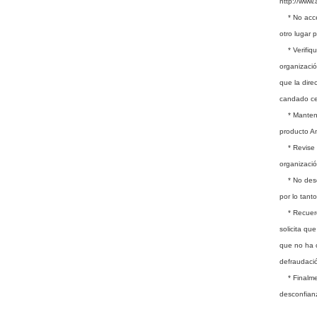
http://www.a
* No acceda
otro lugar 
* Verifique
organizació
que la dire
candado cer
* Mantenga 
producto An
* Revise su
organizació
* No descar
por lo tant
* Recuerde
solicita qu
que no ha c
defraudaci
* Finalmen
desconfianz