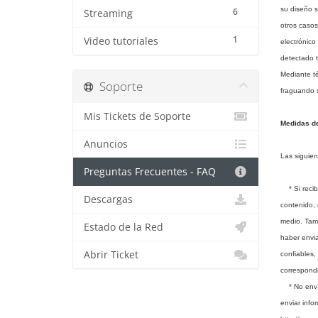
su diseño s
6
Streaming
otros casos
1
Video tutoriales
electrónico
detectado t
Mediante té
Soporte
fraguando s
Mis Tickets de Soporte
Medidas de
Anuncios
Las siguien
Preguntas Frecuentes - FAQ
* Si recibe
Descargas
contenido, 
medio. Tamp
Estado de la Red
haber envia
Abrir Ticket
confiables,
correspond
* No envíe 
enviar info