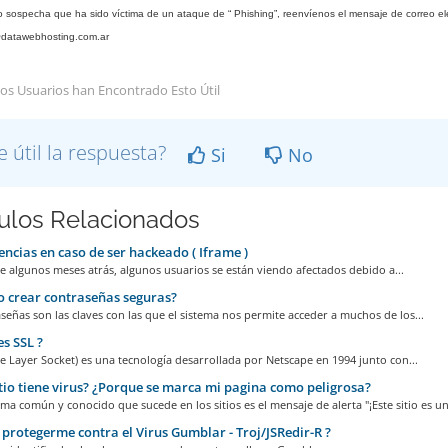
o sospecha que ha sido víctima de un ataque de “ Phishing”, reenvíenos el mensaje de correo ele
datawebhosting.com.ar
os Usuarios han Encontrado Esto Útil
e útil la respuesta?
Si
No
culos Relacionados
ncias en caso de ser hackeado ( Iframe )
 algunos meses atrás, algunos usuarios se están viendo afectados debido a...
 crear contraseñas seguras?
señas son las claves con las que el sistema nos permite acceder a muchos de los...
s SSL ?
e Layer Socket) es una tecnología desarrollada por Netscape en 1994 junto con...
tio tiene virus? ¿Porque se marca mi pagina como peligrosa?
a común y conocido que sucede en los sitios es el mensaje de alerta "¡Este sitio es una
rotegerme contra el Virus Gumblar - Troj/JSRedir-R ?