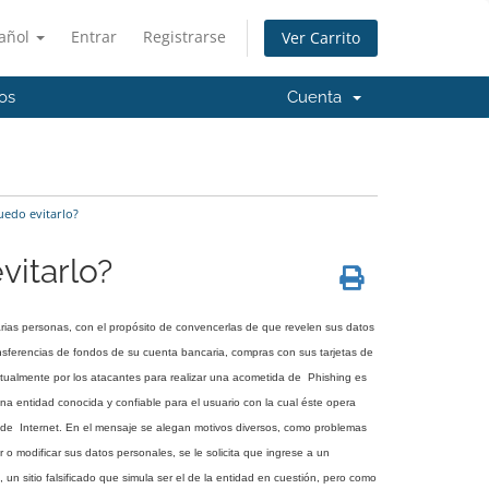
añol
Entrar
Registrarse
Ver Carrito
os
Cuenta
uedo evitarlo?
vitarlo?
rias personas, con el propósito de convencerlas de que revelen sus datos
ansferencias de fondos de su cuenta bancaria, compras con sus tarjetas de
actualmente por los atacantes para realizar una acometida de Phishing es
a entidad conocida y confiable para el usuario con la cual éste opera
 de Internet. En el mensaje se alegan motivos diversos, como problemas
 o modificar sus datos personales, se le solicita que ingrese a un
n sitio falsificado que simula ser el de la entidad en cuestión, pero como