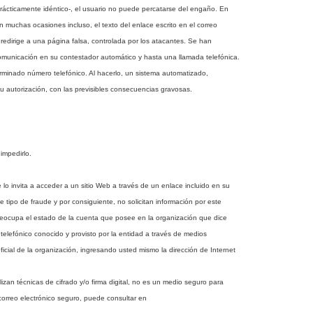
prácticamente idéntico-, el usuario no puede percatarse del engaño. En
En muchas ocasiones incluso, el texto del enlace escrito en el correo
o redirige a una página falsa, controlada por los atacantes. Se han
omunicación en su contestador automático y hasta una llamada telefónica.
erminado número telefónico. Al hacerlo, un sistema automatizado,
 su autorización, con las previsibles consecuencias gravosas.
impedirlo.
lo invita a acceder a un sitio Web a través de un enlace incluido en su
tipo de fraude y por consiguiente, no solicitan información por este
reocupa el estado de la cuenta que posee en la organización que dice
elefónico conocido y provisto por la entidad a través de medios
ficial de la organización, ingresando usted mismo la dirección de Internet
zan técnicas de cifrado y/o firma digital, no es un medio seguro para
correo electrónico seguro, puede consultar en