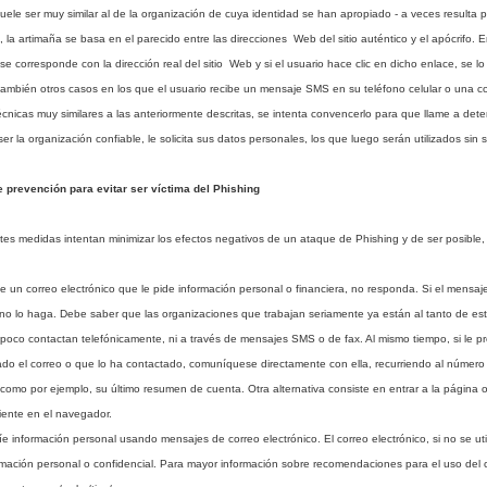
uele ser muy similar al de la organización de cuya identidad se han apropiado - a veces resulta 
, la artimaña se basa en el parecido entre las direcciones Web del sitio auténtico y el apócrifo. 
 se corresponde con la dirección real del sitio Web y si el usuario hace clic en dicho enlace, se l
ambién otros casos en los que el usuario recibe un mensaje SMS en su teléfono celular o una c
cnicas muy similares a las anteriormente descritas, se intenta convencerlo para que llame a det
er la organización confiable, le solicita sus datos personales, los que luego serán utilizados sin
 prevención para evitar ser víctima del Phishing
tes medidas intentan minimizar los efectos negativos de un ataque de Phishing y de ser posible, 
 un correo electrónico que le pide información personal o financiera, no responda. Si el mensaje 
no lo haga. Debe saber que las organizaciones que trabajan seriamente ya están al tanto de este 
oco contactan telefónicamente, ni a través de mensajes SMS o de fax. Al mismo tiempo, si le p
do el correo o que lo ha contactado, comuníquese directamente con ella, recurriendo al número t
 como por ejemplo, su último resumen de cuenta. Otra alternativa consiste en entrar a la página o
iente en el navegador.
información personal usando mensajes de correo electrónico. El correo electrónico, si no se utili
rmación personal o confidencial. Para mayor información sobre recomendaciones para el uso del 