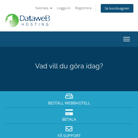
Svenska
Logga in
Registrera
Se kundvagnen
Växla
navig
Vad vill du göra idag?
BESTÄLL WEBBHOTELL
BETALA
FÅ SUPPORT