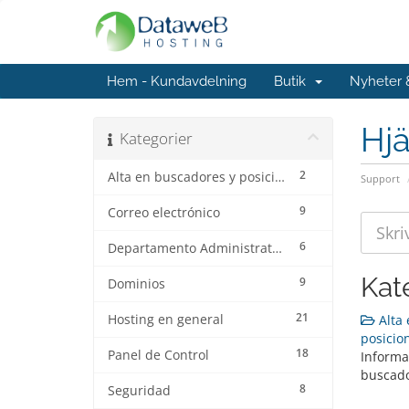
Hem - Kundavdelning
Butik
Nyheter
Hjä
Kategorier
2
Alta en buscadores y posicionamiento web
Support
9
Correo electrónico
6
Departamento Administrativo
Kat
9
Dominios
21
Hosting en general
Alta 
posicio
18
Panel de Control
Informa
buscado
8
Seguridad