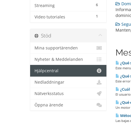
Domin
6
Streaming
Informa
dominio
1
Video tutoriales
Segur
Manteng
Stöd
Mina supportärenden
Mes
Nyheter & Meddelanden
¿Qué s
Este mensa
Hjälpcentral
¿Qué s
Este error
Nedladdningar
¿Cuál 
Nätverksstatus
El usuario
¿Qué 
Öppna ärende
Un motor 
Método
Las bajas 