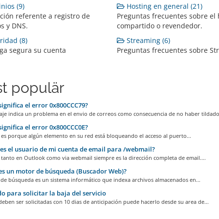
ios (9)
Hosting en general (21)
ción referente a registro de
Preguntas frecuentes sobre el 
s y DNS.
compartido o revendedor.
idad (8)
Streaming (6)
a segura su cuenta
Preguntas frecuentes sobre St
t populär
ignifica el error 0x800CCC79?
je indica un problema en el envio de correos como consecuencia de no haber tildado 
ignifica el error 0x800CCC0E?
 es porque algún elemento en su red está bloqueando el acceso al puerto...
es el usuario de mi cuenta de email para /webmail?
 tanto en Outlook como via webmail siempre es la dirección completa de email....
es un motor de búsqueda (Buscador Web)?
de búsqueda es un sistema informático que indexa archivos almacenados en...
 para solicitar la baja del servicio
deben ser solicitadas con 10 dias de anticipación puede hacerlo desde su area de...