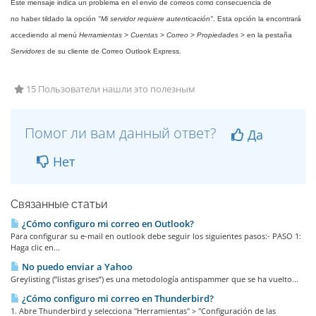
Este mensaje indica un problema en el envio de correos como consecuencia de
no haber tildado la opción
"Mi servidor requiere autenticación"
. Esta opción la encontrará
accediendo al menú
Herramientas
>
Cuentas
>
Correo
>
Propiedades
> en la pestaña
Servidores
de su cliente de Correo Outlook Express.
15 Пользователи нашли это полезным
Помог ли вам данный ответ?
Да
Нет
Связанные статьи
¿Cómo configuro mi correo en Outlook?
Para configurar su e-mail en outlook debe seguir los siguientes pasos:- PASO 1:
Haga clic en...
No puedo enviar a Yahoo
Greylisting (”listas grises”) es una metodología antispammer que se ha vuelto...
¿Cómo configuro mi correo en Thunderbird?
1. Abre Thunderbird y selecciona "Herramientas" > "Configuración de las