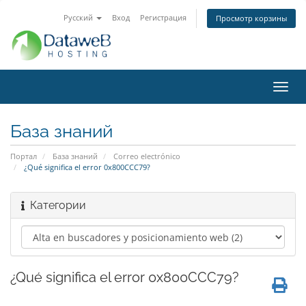
Русский
Вход
Регистрация
Просмотр корзины
Пере
нави
База знаний
Портал
База знаний
Correo electrónico
¿Qué significa el error 0x800CCC79?
Категории
¿Qué significa el error 0x800CCC79?